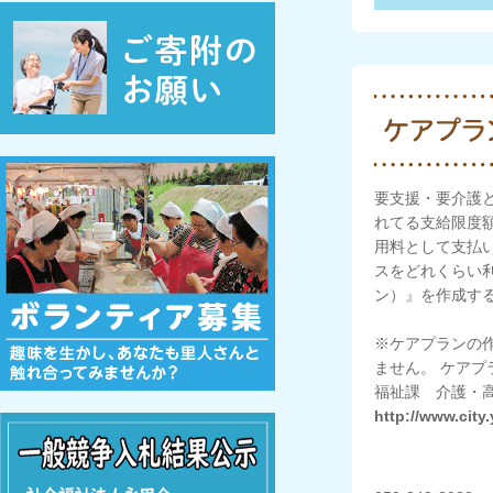
要支援・要介護
れてる支給限度
用料として支払
スをどれくらい
ン）』を作成す
※ケアプランの
ません。 ケア
福祉課 介護・
http://www.city.