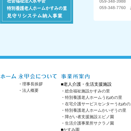
059-348-3988
059-348-77
・
理事長挨拶
■老人介護・生活支援施設
・
法人概要
・
総合福祉施設かすみの里
・
特別養護老人ホームうねめの里
・
在宅介護サービスセンターうねめの
・
特別養護老人ホームかいぞうの里
・
障がい者支援施設エビノ園
・
生活介護事業所サクラノ園
■
かすみ園