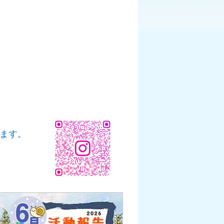
」
います。