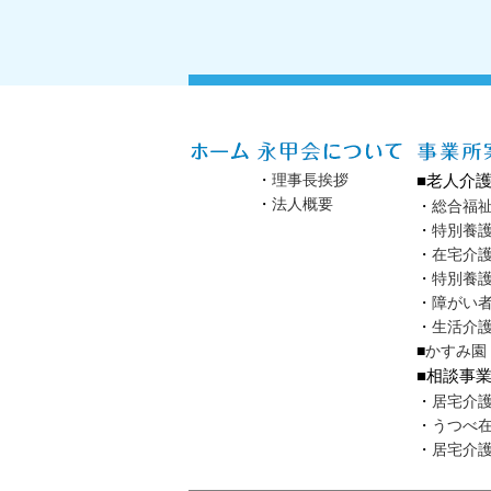
・
理事長挨拶
■老人介
・
法人概要
・
総合福
・
特別養
・
在宅介
・
特別養
・
障がい
・
生活介
■
かすみ園
■相談事
・
居宅介
・
うつべ
・
居宅介