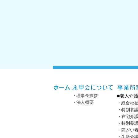
・
理事長挨拶
■老人介
・
法人概要
・
総合福
・
特別養
・
在宅介
・
特別養
・
障がい
・
生活介