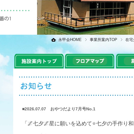
永甲会HOME
事業所案内TOP
在宅
■2026.07.07 おやつだより7月号No.1
「🌌七夕🌌星に願いを込めて⭐七夕の手作り