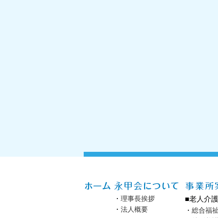
・
理事長挨拶
■老人介
・
法人概要
・
総合福