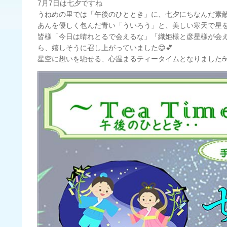
7月7日は七夕ですね
うねめの里では「午後のひととき」に、七夕にちなんだ素敵
あんを優しく包んだ青い「ういろう」と、美しい寒天で星
皆様「今日は晴れとるで会えるな」「織姫様と彦星様が会
ら、嬉しそうに召し上がっていました😊💕
星空に想いを馳せる、心温まるティータイムとなりました☕️