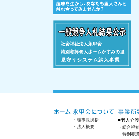
・
理事長挨拶
■老人介
・
法人概要
・
総合福
・
特別養