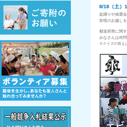
8/18（土
盆踊りや抽選会
皆様のお越しを
都道府県に関す
みなさんは何問
※クイズの答え