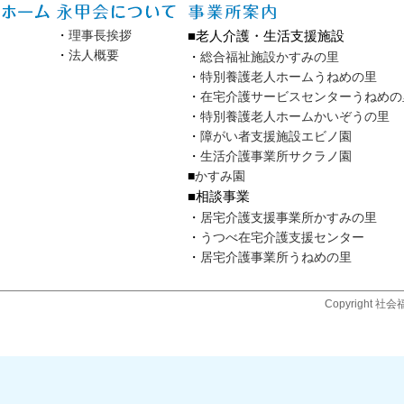
・
理事長挨拶
■老人介護・生活支援施設
・
法人概要
・
総合福祉施設かすみの里
・
特別養護老人ホームうねめの里
・
在宅介護サービスセンターうねめの
・
特別養護老人ホームかいぞうの里
・
障がい者支援施設エビノ園
・
生活介護事業所サクラノ園
■
かすみ園
■相談事業
・
居宅介護支援事業所かすみの里
・
うつべ在宅介護支援センター
・
居宅介護事業所うねめの里
Copyright 社会